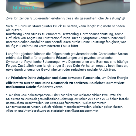
Zwei Drittel der Studierenden erleben Stress als gesundheitliche Belastung*😥
Sich im Studium ständig unter Druck zu setzen, kann langfristig mehr schaden
als nützen.
Kurzfristig kann Stress zu erhöhtem Herzschlag, Hormonausschüttung, sowie
Gefühlen von Angst und Frustration führen. Diese Symptome können individuell
unterschiedlich ausfallen und beeinflussen direkt Deine Leistungsfähigkeit, was
häufig zu Fehlern und vermindertem Fokus führt.
Langfristig jedoch können die Folgen noch gravierender sein. Chronischer Stress
erhöht das Risiko für organische Erkrankungen und psychosomatische
Symptome. Psychische Belastungen wie Depressionen und Burn-out sind häufige
Folgen. Zusätzlich kann langfristiger Stress Dein Verhalten negativ beeinflussen,
etwa durch ungesunde Gewohnheiten oder reduzierte soziale Aktivitäten.
👉
Priorisiere Deine Aufgaben und plane bewusste Pausen ein, um Deine Energie
effizient zu nutzen und Deine Gesundheit zu schützen. So bleibst Du motiviert
und kommst Schritt für Schritt voran.
*
Laut dem Gesundheitsreport 2023 der Techniker Krankenkasse erleben zwei Drittel der
Studierenden Stress als gesundheitliche Belastung. Zwischen 2015 und 2023 haben fast alle
untersuchten Beschwerden, wie Stress, Kopfschmerzen, Rückenschmerzen,
Konzentrationsstörungen, Schlafprobleme, Magenbeschwerden, Erkältungskrankheiten,
Allergien und Atembeschwerden, statistisch signifikant zugenommen.