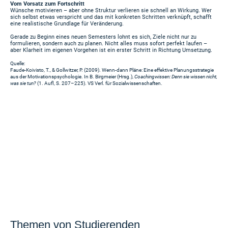
Vom Vorsatz zum Fortschritt
Wünsche motivieren – aber ohne Struktur verlieren sie schnell an Wirkung. Wer
sich selbst etwas verspricht und das mit konkreten Schritten verknüpft, schafft
eine realistische Grundlage für Veränderung.
Gerade zu Beginn eines neuen Semesters lohnt es sich, Ziele nicht nur zu
formulieren, sondern auch zu planen. Nicht alles muss sofort perfekt laufen –
aber Klarheit im eigenen Vorgehen ist ein erster Schritt in Richtung Umsetzung.
Quelle:
Faude-Koivisto, T., & Gollwitzer, P. (2009). Wenn-dann Pläne: Eine effektive Planungsstrategie
aus der Motivationspsychologie. In B. Birgmeier (Hrsg.),
Coachingwissen: Denn sie wissen nicht,
was sie tun?
(1. Aufl, S. 207–225). VS Verl. für Sozialwissenschaften.
Themen von Studierenden