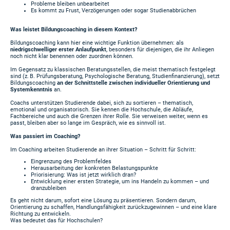
Probleme bleiben unbearbeitet
Es kommt zu Frust, Verzögerungen oder sogar Studienabbrüchen
Was leistet Bildungscoaching in diesem Kontext?
Bildungscoaching kann hier eine wichtige Funktion übernehmen: als
niedrigschwelliger erster Anlaufpunkt
, besonders für diejenigen, die ihr Anliegen
noch nicht klar benennen oder zuordnen können.
Im Gegensatz zu klassischen Beratungsstellen, die meist thematisch festgelegt
sind (z. B. Prüfungsberatung, Psychologische Beratung, Studienfinanzierung), setzt
Bildungscoaching
an der Schnittstelle zwischen individueller Orientierung und
Systemkenntnis
an.
Coachs unterstützen Studierende dabei, sich zu sortieren – thematisch,
emotional und organisatorisch. Sie kennen die Hochschule, die Abläufe,
Fachbereiche und auch die Grenzen ihrer Rolle. Sie verweisen weiter, wenn es
passt, bleiben aber so lange im Gespräch, wie es sinnvoll ist.
Was passiert im Coaching?
Im Coaching arbeiten Studierende an ihrer Situation – Schritt für Schritt:
Eingrenzung des Problemfeldes
Herausarbeitung der konkreten Belastungspunkte
Priorisierung: Was ist jetzt wirklich dran?
Entwicklung einer ersten Strategie, um ins Handeln zu kommen – und
dranzubleiben
Es geht nicht darum, sofort eine Lösung zu präsentieren. Sondern darum,
Orientierung zu schaffen, Handlungsfähigkeit zurückzugewinnen – und eine klare
Richtung zu entwickeln.
Was bedeutet das für Hochschulen?