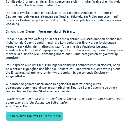
Schlüsselprüfungen, an deren Nichtbestehen sich mit hoher Wahrscheinlichkeit
ein späterer Studienabbruch abzeichnet.
Daraus entwickelte sich ein strukturiertes Coaching-Angebot mit mehreren
Bausteinen: Lehrveranstaltungen zur Studierfähigkeit, ein Frühwarnsystem auf
Basis der Prüfungsergebnisse und gezielte, teils verpflichtende Einladungen zum
Coaching.
Ein wichtiges Element:
Vertrauen durch Präsenz
.
Daniel Koch ist von Anfang an in der Lehre sichtbar. Die Studierenden erleben ihn
nicht nur als Coach, sondern auch als Lehrenden, der ihre Herausforderungen
kennt – ein Faktor, der maßgeblich zur Annahme des Angebots beiträgt.
Zusätzlich setzt er auf Zielgruppenansprache mit humorvollen, themenbezogenen
Memes, die Inhalte wie Zeitmanagement oder Lernstrategien niedrigschwellig
vermitteln.
Im Gespräch wird deutlich: Bildungscoaching im Fachbereich funktioniert, wenn
es sichtbar, zugänglich und klar positioniert ist – und wenn die Umsetzung nicht
als Einzelmaßnahme verstanden wird, sondern in bestehende Strukturen
eingebettet ist.
Widerstände gehören dazu, doch mit gezielter Unterstützung durch
Leitungspersonen und einem pragmatischen Einstieg kann Coaching zu einem
festen Bestandteil des Studienalltags werden.
„Taten zählen mehr als Worte – einfach anfangen. Je sichtbarer das Angebot wird,
desto eher entsteht daraus ein Selbstläufer.“
– Dr. Daniel Koch
Zum bilduco talk mit Dr. Daniel Koch