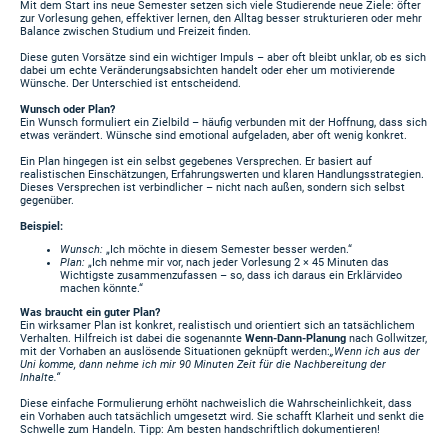
Mit dem Start ins neue Semester setzen sich viele Studierende neue Ziele: öfter
zur Vorlesung gehen, effektiver lernen, den Alltag besser strukturieren oder mehr
Balance zwischen Studium und Freizeit finden.
Diese guten Vorsätze sind ein wichtiger Impuls – aber oft bleibt unklar, ob es sich
dabei um echte Veränderungsabsichten handelt oder eher um motivierende
Wünsche. Der Unterschied ist entscheidend.
Wunsch oder Plan?
Ein Wunsch formuliert ein Zielbild – häufig verbunden mit der Hoffnung, dass sich
etwas verändert. Wünsche sind emotional aufgeladen, aber oft wenig konkret.
Ein Plan hingegen ist ein selbst gegebenes Versprechen. Er basiert auf
realistischen Einschätzungen, Erfahrungswerten und klaren Handlungsstrategien.
Dieses Versprechen ist verbindlicher – nicht nach außen, sondern sich selbst
gegenüber.
Beispiel:
Wunsch:
„Ich möchte in diesem Semester besser werden.“
Plan:
„Ich nehme mir vor, nach jeder Vorlesung 2 × 45 Minuten das
Wichtigste zusammenzufassen – so, dass ich daraus ein Erklärvideo
machen könnte.“
Was braucht ein guter Plan?
Ein wirksamer Plan ist konkret, realistisch und orientiert sich an tatsächlichem
Verhalten. Hilfreich ist dabei die sogenannte
Wenn-Dann-Planung
nach Gollwitzer,
mit der Vorhaben an auslösende Situationen geknüpft werden:
„Wenn ich aus der
Uni komme, dann nehme ich mir 90 Minuten Zeit für die Nachbereitung der
Inhalte.“
Diese einfache Formulierung erhöht nachweislich die Wahrscheinlichkeit, dass
ein Vorhaben auch tatsächlich umgesetzt wird. Sie schafft Klarheit und senkt die
Schwelle zum Handeln. Tipp: Am besten handschriftlich dokumentieren!