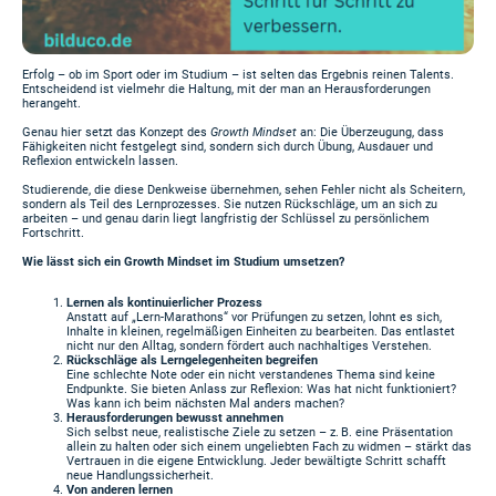
Erfolg – ob im Sport oder im Studium – ist selten das Ergebnis reinen Talents.
Entscheidend ist vielmehr die Haltung, mit der man an Herausforderungen
herangeht.
Genau hier setzt das Konzept des
Growth Mindset
an: Die Überzeugung, dass
Fähigkeiten nicht festgelegt sind, sondern sich durch Übung, Ausdauer und
Reflexion entwickeln lassen.
Studierende, die diese Denkweise übernehmen, sehen Fehler nicht als Scheitern,
sondern als Teil des Lernprozesses. Sie nutzen Rückschläge, um an sich zu
arbeiten – und genau darin liegt langfristig der Schlüssel zu persönlichem
Fortschritt.
Wie lässt sich ein Growth Mindset im Studium umsetzen?
Lernen als kontinuierlicher Prozess
Anstatt auf „Lern-Marathons“ vor Prüfungen zu setzen, lohnt es sich,
Inhalte in kleinen, regelmäßigen Einheiten zu bearbeiten. Das entlastet
nicht nur den Alltag, sondern fördert auch nachhaltiges Verstehen.
Rückschläge als Lerngelegenheiten begreifen
Eine schlechte Note oder ein nicht verstandenes Thema sind keine
Endpunkte. Sie bieten Anlass zur Reflexion: Was hat nicht funktioniert?
Was kann ich beim nächsten Mal anders machen?
Herausforderungen bewusst annehmen
Sich selbst neue, realistische Ziele zu setzen – z. B. eine Präsentation
allein zu halten oder sich einem ungeliebten Fach zu widmen – stärkt das
Vertrauen in die eigene Entwicklung. Jeder bewältigte Schritt schafft
neue Handlungssicherheit.
Von anderen lernen