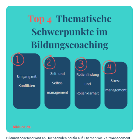
Bildungscoaching wird an Hochschulen häufig auf Themen wie Zeitmanagement,