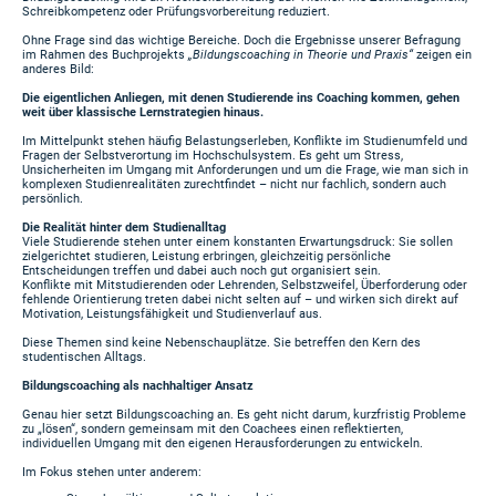
Schreibkompetenz oder Prüfungsvorbereitung reduziert.
Ohne Frage sind das wichtige Bereiche. Doch die Ergebnisse unserer Befragung
im Rahmen des Buchprojekts
„Bildungscoaching in Theorie und Praxis“
zeigen ein
anderes Bild:
Die eigentlichen Anliegen, mit denen Studierende ins Coaching kommen, gehen
weit über klassische Lernstrategien hinaus.
Im Mittelpunkt stehen häufig Belastungserleben, Konflikte im Studienumfeld und
Fragen der Selbstverortung im Hochschulsystem. Es geht um Stress,
Unsicherheiten im Umgang mit Anforderungen und um die Frage, wie man sich in
komplexen Studienrealitäten zurechtfindet – nicht nur fachlich, sondern auch
persönlich.
Die Realität hinter dem Studienalltag
Viele Studierende stehen unter einem konstanten Erwartungsdruck: Sie sollen
zielgerichtet studieren, Leistung erbringen, gleichzeitig persönliche
Entscheidungen treffen und dabei auch noch gut organisiert sein.
Konflikte mit Mitstudierenden oder Lehrenden, Selbstzweifel, Überforderung oder
fehlende Orientierung treten dabei nicht selten auf – und wirken sich direkt auf
Motivation, Leistungsfähigkeit und Studienverlauf aus.
Diese Themen sind keine Nebenschauplätze. Sie betreffen den Kern des
studentischen Alltags.
Bildungscoaching als nachhaltiger Ansatz
Genau hier setzt Bildungscoaching an. Es geht nicht darum, kurzfristig Probleme
zu „lösen“, sondern gemeinsam mit den Coachees einen reflektierten,
individuellen Umgang mit den eigenen Herausforderungen zu entwickeln.
Im Fokus stehen unter anderem: