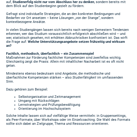
auf,
Studienerfolg nicht nur vom Abschluss her zu denken
, sondern bereits mit
dem Blick auf den Studienbeginn gezielt zu fördern.
Gefragt sind individuelle Strategien, die an den konkreten Bedingungen und
Bedarfen vor Ort ansetzen – keine Lösungen „von der Stange“, sondern
kontextbezogene Ansätze.
In vielen Studiengängen lassen sich bereits nach wenigen Semestern Tendenzen
erkennen, wer das Studium voraussichtlich erfolgreich abschließen wird – und
wer, statistisch gesehen, mit erhöhten Abbruchrisiken konfrontiert ist. Das wirft
die Frage auf:
Welche Unterstützungsangebote setzen frühzeitig und wirksam
an?
Fachlich, methodisch, überfachlich – ein Zusammenspiel
Maßnahmen zur Förderung fachlicher Kompetenzen sind zweifellos wichtig.
Gleichzeitig zeigt die Praxis: Allein mit inhaltlicher Nacharbeit ist es oft nicht
getan.
Mindestens ebenso bedeutsam sind Angebote, die methodische und
überfachliche Kompetenzen stärken – also
Studierfähigkeit
im umfassenden
Sinn.
Dazu gehören zum Beispiel:
Selbstorganisation und Zeitmanagement
Umgang mit Rückschlägen
Lernstrategien und Prüfungsbewältigung
Orientierung im Hochschulsystem
Solche Inhalte lassen sich auf vielfältige Weise vermitteln: in Gruppensettings,
als Peer-Formate, über Workshops oder im Einzelcoaching. Die Wahl des Formats
sollte sich dabei an Zielgruppe, Thema und Ressourcen orientieren.