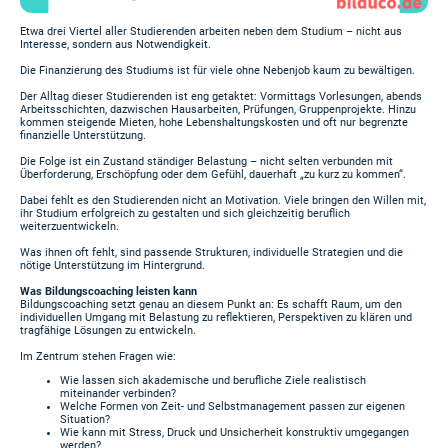
Etwa drei Viertel aller Studierenden arbeiten neben dem Studium – nicht aus
Interesse, sondern aus Notwendigkeit.
Die Finanzierung des Studiums ist für viele ohne Nebenjob kaum zu bewältigen.
Der Alltag dieser Studierenden ist eng getaktet: Vormittags Vorlesungen, abends
Arbeitsschichten, dazwischen Hausarbeiten, Prüfungen, Gruppenprojekte. Hinzu
kommen steigende Mieten, hohe Lebenshaltungskosten und oft nur begrenzte
finanzielle Unterstützung.
Die Folge ist ein Zustand ständiger Belastung – nicht selten verbunden mit
Überforderung, Erschöpfung oder dem Gefühl, dauerhaft „zu kurz zu kommen“.
Dabei fehlt es den Studierenden nicht an Motivation. Viele bringen den Willen mit,
ihr Studium erfolgreich zu gestalten und sich gleichzeitig beruflich
weiterzuentwickeln.
Was ihnen oft fehlt, sind passende Strukturen, individuelle Strategien und die
nötige Unterstützung im Hintergrund.
Was Bildungscoaching leisten kann
Bildungscoaching setzt genau an diesem Punkt an: Es schafft Raum, um den
individuellen Umgang mit Belastung zu reflektieren, Perspektiven zu klären und
tragfähige Lösungen zu entwickeln.
Im Zentrum stehen Fragen wie:
Wie lassen sich akademische und berufliche Ziele realistisch
miteinander verbinden?
Welche Formen von Zeit- und Selbstmanagement passen zur eigenen
Situation?
Wie kann mit Stress, Druck und Unsicherheit konstruktiv umgegangen
werden?